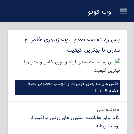
فتن
وب فوتو
ه
دانلود عکس رایگان
حتوای
صلی
پس زمینه سه بعدی لونه زنبوری خاص و
مدرن با بهترین کیفیت
عکس های سه بعدی خوش نما و دلچسب مخصوص محیط
ویندوز 10 و 11
راهبری
نوشته‌ قبلی
کاور برای هایلایت استوری های روتین مراقبت از
نوشته
پوست روزانه