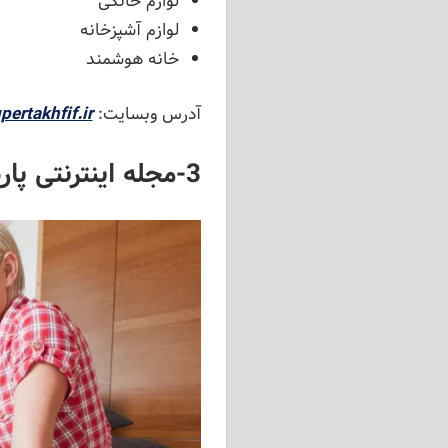
لوازم خانگی
لوازم آشپزخانه
خانه هوشمند
آدرس وبسایت:
pertakhfif.ir/
3-مجله اینترنتی پارسی کید