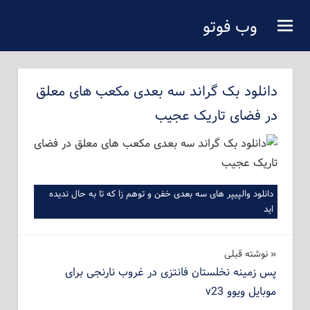
فتن
وب فوتو
ه
دانلود عکس رایگان
حتوای
صلی
دانلود بک گراند سه بعدی مکعب های معلق
در فضای تاریک عجیب
دانلود والپیپر های سه بعدی خفن و توهم زا که تا به حال ندیده
اید
راهبری
نوشته‌ قبلی
پس زمینه نخلستان فانتزی در غروب نارنجی برای
نوشته
موبایل ویوو v23