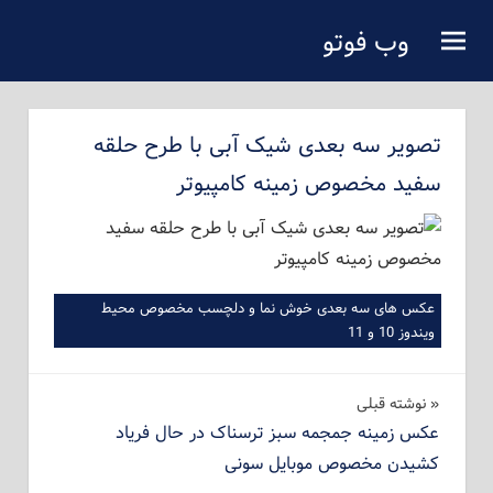
فتن
وب فوتو
ه
دانلود عکس رایگان
حتوای
صلی
تصویر سه بعدی شیک آبی با طرح حلقه
سفید مخصوص زمینه کامپیوتر
عکس های سه بعدی خوش نما و دلچسب مخصوص محیط
ویندوز 10 و 11
راهبری
نوشته‌ قبلی
عکس زمینه جمجمه سبز ترسناک در حال فریاد
نوشته
کشیدن مخصوص موبایل سونی