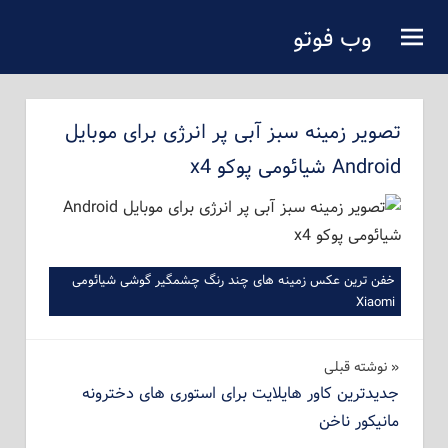
فتن
وب فوتو
ه
دانلود عکس رایگان
حتوای
صلی
تصویر زمینه سبز آبی پر انرژی برای موبایل
Android شیائومی پوکو x4
خفن ترین عکس زمینه های چند رنگ چشمگیر گوشی شیائومی
Xiaomi
راهبری
نوشته‌ قبلی
جدیدترین کاور هایلایت برای استوری های دخترونه
نوشته
مانیکور ناخن