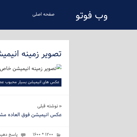
فتن
وب فوتو
ه
صفحه اصلی
حتوای
دانلود عکس رایگان
صلی
تصویر زمینه انیمی
عکس های انیمیشن بسیار محبوب عصر 
راهبری
نوشته‌ قبلی
عکس انیمیشن فوق العاده مشه
نوشته
۱۲۰۰ * ۱۶۰۰
ژانویه 6, 2023
admin
پاسخ دهید