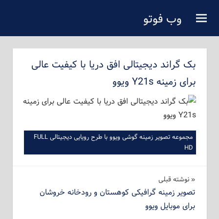
فتن
وب فوتو
ه
دانلود عکس رایگان
حتوای
صلی
بک گراند دیجیتالی افق دریا با کیفیت عالی
برای زمینه Y21s ویوو
مجموعه تصویر زمینه گوشی ویوو با طرح رویایی دیجیتالی FULL
HD
راهبری
نوشته‌ قبلی
تصویر زمینه گرافیکی کوهستان و رودخانه خروشان
نوشته
برای موبایل ویوو