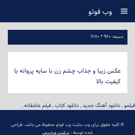
فتن
وب فوتو
ه
دانلود عکس رایگان
حتوای
صلی
دسته:
۹۶۰ * ۱۲۸۰
عکس زیبا و جذاب چشم زن با سایه پروانه با
کیفیت بالا
فیلمو
,
دانلود آهنگ جدید
,
دانلود کتاب
,
فیلم عاشقانه
,
© کلیه حقوق برای وب سایت وب فوتو محفوظ می باشد. طراحی
شده توسط :
پرشین وردپرس